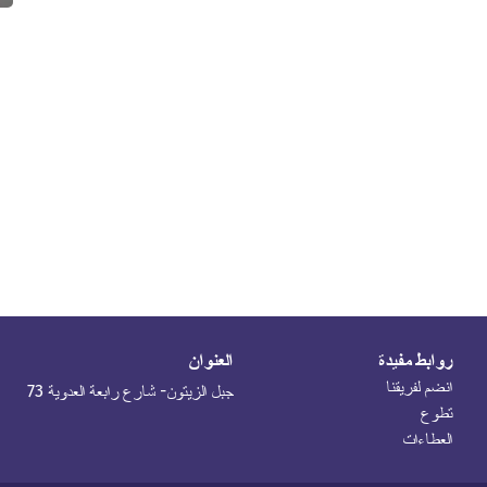
روابط مفيدة
العنوان
انضم لفريقنا
جبل الزيتون- شارع رابعة العدوية 73
تطوع
العطاءات