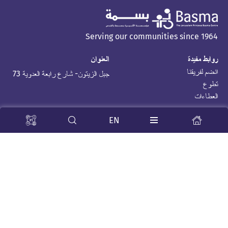
Serving our communities since 1964
روابط مفيدة
العنوان
انضم لفريقنا
جبل الزيتون- شارع رابعة العدوية 73
تطوع
العطاءات
Stay Tuned
EN
جميع الحقوق محفوظة © 2026